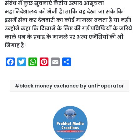
संबंध में कुछ सूचनाएं केंद्रीय उत्पाद आसूचना
महानिदेशालय को भेजी हैं। ताकि यह देखा जा सके कि
इसमें सेवा कर देनदारी का कोई मामला बनता है या नहीं।
उन्होंने कहा कि दिखाने के लिए की गई प्रविष्ठियों के जरिये
काले धन के प्रवाह के मामले पर अन्य एजेंसियों की भी
निगाह है।
F
T
W
P
E
S
a
w
h
i
m
h
c
i
a
n
a
a
black money exchance by anti-operator
e
t
t
t
i
r
b
t
s
e
l
e
o
e
A
r
o
r
p
e
k
p
s
t