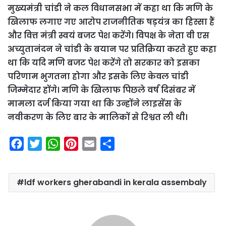
मुख्यमंत्री चांडी ने कल विधानसभा में कहा था कि मणि के
खिलाफ लगाए गए आरोप राजनीतिक षड़यंत्र का हिस्सा हैं
और वित्त मंत्री स्वयं बजट पेश करेंगे। विपक्ष के नेता वी एस
अच्युतानंदन ने चांडी के बयान पर प्रतिक्रिया करते हुए कहा
था कि यदि मणि बजट पेश करेंगे तो सरकार को इसका
परिणाम भुगतना होगा और इसके लिए केवल चांडी
जिम्मेदार होंगे। मणि के खिलाफ पिछले वर्ष दिसंबर में
मामला दर्ज किया गया था कि उन्होंने लाइसेंस के
नवीकरण के लिए बार के मालिकों से रिश्वत ली थी।
F
T
W
P
E
S
a
w
h
i
m
h
c
i
a
n
a
a
ldf workers gherabandi in kerala assembaly
e
t
t
t
i
r
b
t
s
e
l
e
o
e
A
r