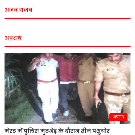
अजब गजब
अपराध
अपराध
मेरठ में पुलिस मुठभेड़ के दौरान तीन पशुचोर