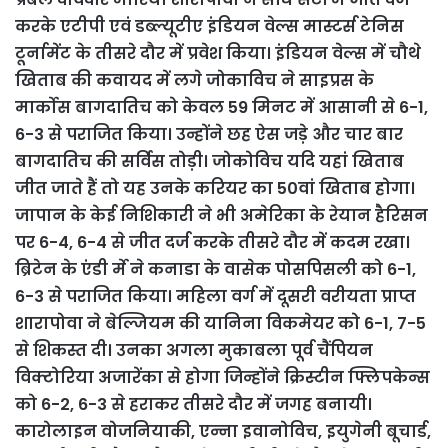
करके एटीपी एवं डब्ल्यूटीए इंडियन वेल्स मास्टर्स टेनिस
टूर्नामेंट के तीसरे दौर में प्रवेश किया। इंडियन वेल्स में चौथे
खिताब की कवायद में लगे जोकाविच ने साइप्रस के
मार्कोस बागदातिच को केवल 59 मिनट में आसानी से 6-1,
6-3 से पराजित किया। उन्होंने छह ऐस जड़े और चार बार
बागदातिच की सर्विस तोड़ी। जोकोविच यदि यहां खिताब
जीत जाते हैं तो यह उनके करियर का 50वां खिताब होगा।
जापान के केई निशिकारी ने भी अमेरिका के रेयान हैरिसन
पर 6-4, 6-4 से जीत दर्ज करके तीसरे दौर में कदम रखा।
ब्रिटेन के एंडी र्मे ने कनाडा के वासेक पोसपिसली को 6-1,
6-3 से पराजित किया। महिला वर्ग में दूसरी वरीयता प्राप्त
शारापोवा ने बेल्जियम की यानिना विकमेयर को 6-1, 7-5
से शिकस्त दी। उनका अगला मुकाबला पूर्व चैंपियन
विक्टोरिया अजारेंका से होगा जिन्होंने क्रिस्टीन फ्लिपकेन्स
को 6-2, 6-3 से हराकर तीसरे दौर में जगह बनायी।
कारोलाइन वोजनियाकी, एन्ना इवानोविच, इयुगेनी बूचार्ड,