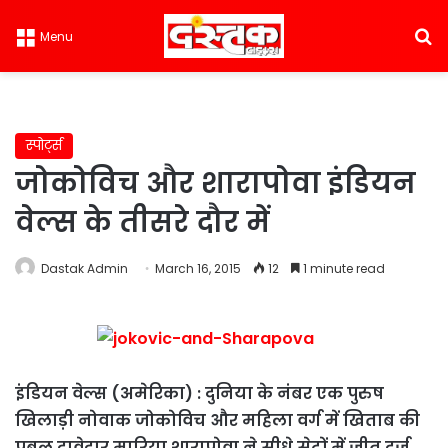
S
Menu
स्पोर्ट्स
जोकोविच और शारापोवा इंडियन
वेल्स के तीसरे दौर में
Dastak Admin
March 16, 2015
12
1 minute read
इंडियन वेल्स (अमेरिका) : दुनिया के नंबर एक पुरुष
खिलाड़ी नोवाक जोकोविच और महिला वर्ग में खिताब की
प्रबल दावेदार मारिया शारापोवा ने सीधे सेटों में जीत दर्ज