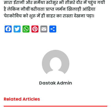
सारा ईरानी और समैंथा स्टोसुर भी तीसरे दौर में पहुंच गयी
है लेकिन नौवीं वरीयता प्राप्त जर्मन खिलाड़ी आंद्रिया
पेटकोविच को शुरू में ही बाहर का रास्ता देखना पड़ा।
F
T
W
P
E
S
a
w
h
i
m
h
c
i
a
n
a
a
e
t
t
t
i
r
b
t
s
e
l
e
o
e
A
r
o
r
p
e
k
p
s
Dastak Admin
t
Related Articles