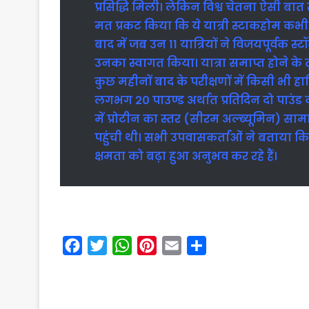
प्रसिद्धि मिली। लेकिन विश्व चेतना ऐसी बात
मत प्रकट किया कि ये यात्री स्टाकहोम कभी नह
बाद में जब उन 11 यात्रियों ने विजयपूर्वक स्टॉ
उनका स्वागत किया। यात्रा समाप्त होने के 
कुछ महीनों बाद के परीक्षणों में किसी भी 
लगभग 20 पाउण्ड अर्थात प्रतिदिन दो पाउं
में प्रोटीन का स्तर (सीरम अल्ब्यूमिन) सामा
पहुंची थी। सभी उपवासकर्ताओं ने बताया कि
क्षमता को बढ़ा हुआ अनुभव कर रहे हैं।
F
T
W
P
E
S
a
w
h
i
m
h
c
i
a
n
a
a
e
t
t
t
i
r