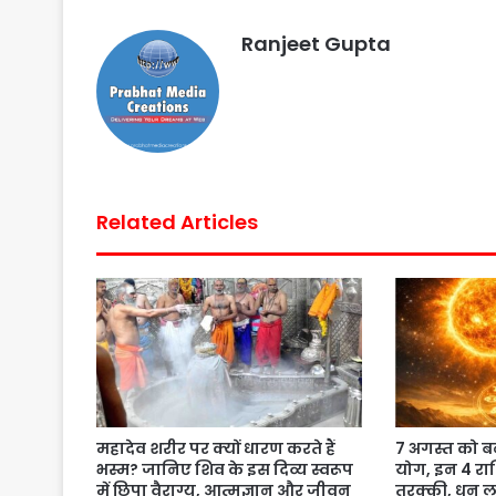
b
t
s
e
l
e
Ranjeet Gupta
o
e
A
r
o
r
p
e
k
p
s
t
Related Articles
महादेव शरीर पर क्यों धारण करते हैं
7 अगस्त को ब
भस्म? जानिए शिव के इस दिव्य स्वरूप
योग, इन 4 राश
में छिपा वैराग्य, आत्मज्ञान और जीवन
तरक्की, धन 