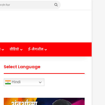
Search
for
ष
वीडियो
ई-मैगज़ीन
Select Language
Hindi