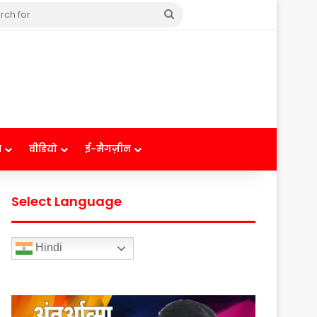
Search
for
ष
वीडियो
ई-मैगज़ीन
Select Language
Hindi