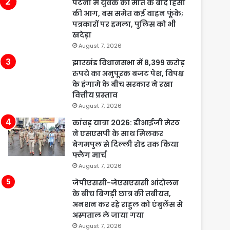
पटना में युवक की मौत के बाद हिंसा
की आग, बस समेत कई वाहन फूंके;
पत्रकारों पर हमला, पुलिस को भी
खदेड़ा
August 7, 2026
झारखंड विधानसभा में 8,399 करोड़
रुपये का अनुपूरक बजट पेश, विपक्ष
के हंगामे के बीच सरकार ने रखा
वित्तीय प्रस्ताव
August 7, 2026
कांवड़ यात्रा 2026: डीआईजी मेरठ
ने एसएसपी के साथ मिलकर
बेगमपुल से दिल्ली रोड तक किया
फ्लैग मार्च
August 7, 2026
जेपीएससी-जेएसएससी आंदोलन
के बीच बिगड़ी छात्र की तबीयत,
अनशन कर रहे राहुल को एंबुलेंस से
अस्पताल ले जाया गया
August 7, 2026