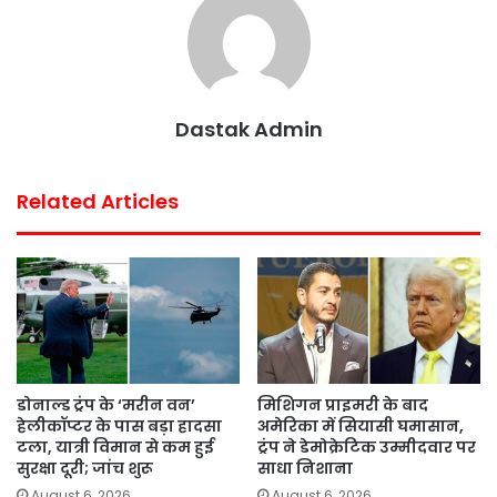
o
r
p
e
k
p
s
t
Dastak Admin
Related Articles
डोनाल्ड ट्रंप के ‘मरीन वन’
मिशिगन प्राइमरी के बाद
हेलीकॉप्टर के पास बड़ा हादसा
अमेरिका में सियासी घमासान,
टला, यात्री विमान से कम हुई
ट्रंप ने डेमोक्रेटिक उम्मीदवार पर
सुरक्षा दूरी; जांच शुरू
साधा निशाना
August 6, 2026
August 6, 2026