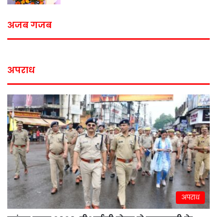
अजब गजब
अपराध
अपराध