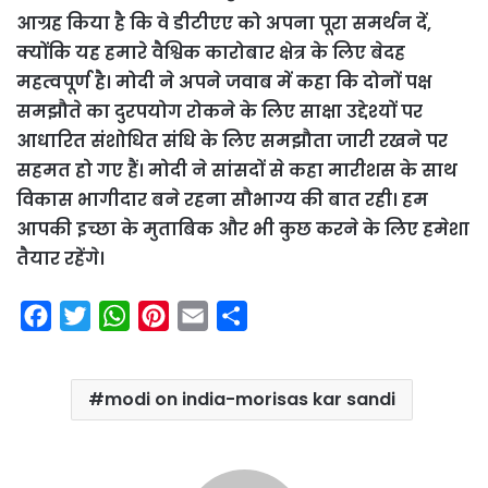
आग्रह किया है कि वे डीटीएए को अपना पूरा समर्थन दें,
क्योंकि यह हमारे वैश्विक कारोबार क्षेत्र के लिए बेदह
महत्वपूर्ण है। मोदी ने अपने जवाब में कहा कि दोनों पक्ष
समझौते का दुरपयोग रोकने के लिए साक्षा उद्देश्यों पर
आधारित संशोधित संधि के लिए समझौता जारी रखने पर
सहमत हो गए हैं। मोदी ने सांसदों से कहा मारीशस के साथ
विकास भागीदार बने रहना सौभाग्य की बात रही। हम
आपकी इच्छा के मुताबिक और भी कुछ करने के लिए हमेशा
तैयार रहेंगे।
F
T
W
P
E
S
a
w
h
i
m
h
c
i
a
n
a
a
modi on india-morisas kar sandi
e
t
t
t
i
r
b
t
s
e
l
e
o
e
A
r