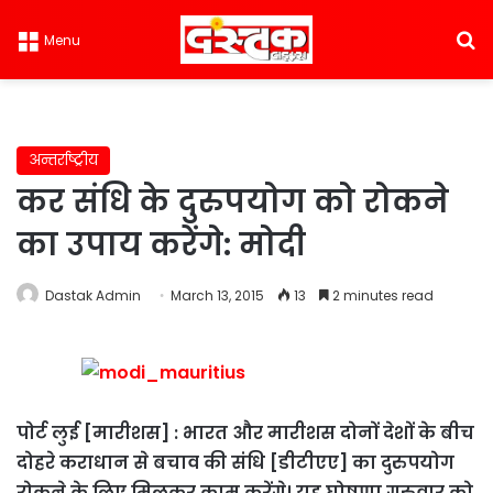
S
Menu
अन्तर्राष्ट्रीय
कर संधि के दुरुपयोग को रोकने
का उपाय करेंगे: मोदी
Dastak Admin
March 13, 2015
13
2 minutes read
पोर्ट लुई [मारीशस] : भारत और मारीशस दोनों देशों के बीच
दोहरे कराधान से बचाव की संधि [डीटीएए] का दुरुपयोग
रोकने के लिए मिलकर काम करेंगे। यह घोषणा गुरुवार को