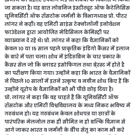
जा सकता है। यह बात लोबनिज इंस्टीट्यूट ऑफ कैटेलिसिस
यूनिवर्सिटी ऑफ रॉसटोक जर्मनी के विभागध्यक्ष प्रो. पीटर
लांगर ने कही। वह एमिटी साइंस टेक्नोलॉजी इनोवेशन
फाउंडेशन द्वारा आयोजित मेडिसिनल केमिस्ट्री पर
व्याख्यान दे रहे थे। प्रो. लांगर ने कहा कि वैज्ञानिकों को
केवल 1० या 15 साल पहले प्राकृतिक इंडिगो कैंसर में इलाज
के बारे में पता चला। शोध में इंडिरूबिन के चार प्रकार के
कैंसर सेल जो कि ब्लाडर इसोफिगल तथा बे्रस्ट में होते है
का परीक्षण किया गया। उन्होंने कहा कि भारत के वैज्ञानिकों
ने पिछले 1० सालों में इतने उत्कृष्ट व नवीन शोध किए हैं कि
उन्होंने यूरोप के वैज्ञानिकों को भी पीछे छोड़ दिया है।
प्रो. लांगर ने कहा कि वह चाहते हैं कि यूनिवर्सिटी ऑफ
रॉसटोक और एमिटी विश्वविद्यालय के मध्य निकट भविष्य में
गठबंधन हो। यह गठबंधन केवल शोधपत्र या छात्रों के
पारंपरिक मेलजोल तक ही सीमित न हो बल्कि विज्ञान से
आगे जाकर भारत व जर्मनी के बेीच सेतु का काम भी करे