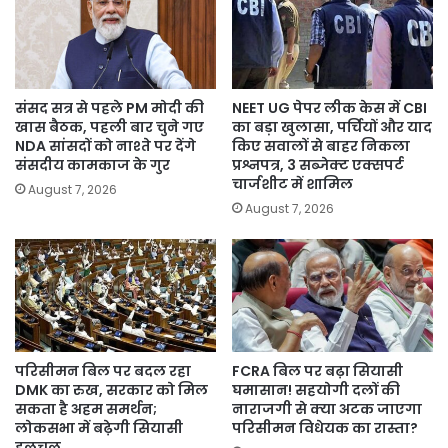
संसद सत्र से पहले PM मोदी की
NEET UG पेपर लीक केस में CBI
खास बैठक, पहली बार चुने गए
का बड़ा खुलासा, पर्चियों और याद
NDA सांसदों को नाश्ते पर देंगे
किए सवालों से बाहर निकला
संसदीय कामकाज के गुर
प्रश्नपत्र, 3 सब्जेक्ट एक्सपर्ट
चार्जशीट में शामिल
August 7, 2026
August 7, 2026
परिसीमन बिल पर बदल रहा
FCRA बिल पर बढ़ा सियासी
DMK का रुख, सरकार को मिल
घमासान! सहयोगी दलों की
सकता है अहम समर्थन;
नाराजगी से क्या अटक जाएगा
लोकसभा में बढ़ेगी सियासी
परिसीमन विधेयक का रास्ता?
हलचल