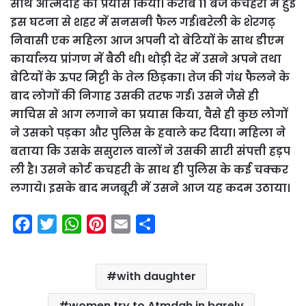
साथ आत्मदाह का प्रयास किया। करीब 11 बजे कचेहरी में हुई
इस घटना से शहर में सनसनी फैल गई।बरेली के शेरगढ़
निवासी एक महिला आज अपनी दो बेटियों के साथ डीएम
कार्यालय प्रांगण में बैठी थी। थोड़ी देर में उसने अपने तथा
बेटियों के ऊपर मिट्टी के तेल छिड़का। तेज की गंध फैलने के
बाद लोगों की निगाह उसकी तरफ गई। उसने जैसे ही
माचिस से आग लगाने का प्रयास किया, वैसे ही कुछ लोगों
ने उसको पड़का और पुलिस के हवाले कर दिया। महिला ने
बताया कि उसके ससुराल वालों ने उसकी सारी संपत्ती हड़प
ली है। उसने कोर्ट कचहरी के साथ ही पुलिस के कई चक्कर
लगाये। इसके बाद मजबूरी में उसने आज यह कदम उठाया।
F
T
W
P
E
S
a
w
h
i
m
h
c
i
a
n
a
a
with daughter
e
t
t
t
i
r
b
t
s
e
l
e
women try to Atmdah in barely