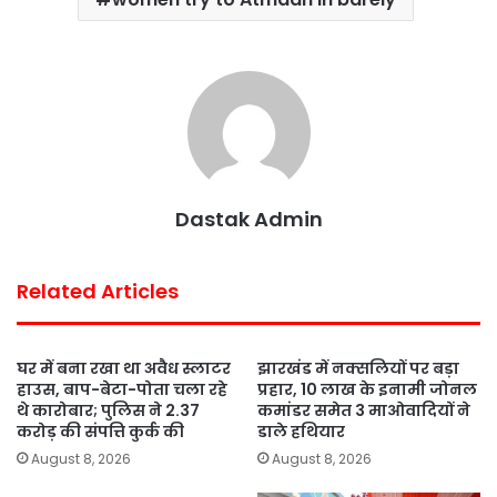
o
e
A
r
o
r
p
e
k
p
s
t
Dastak Admin
Related Articles
घर में बना रखा था अवैध स्लाटर
झारखंड में नक्सलियों पर बड़ा
हाउस, बाप-बेटा-पोता चला रहे
प्रहार, 10 लाख के इनामी जोनल
थे कारोबार; पुलिस ने 2.37
कमांडर समेत 3 माओवादियों ने
करोड़ की संपत्ति कुर्क की
डाले हथियार
August 8, 2026
August 8, 2026