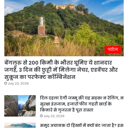
पर्यटन
बेंगलुरु से 200 किमी के भीतर घूमिए ये शानदार
जगहें, 3 दिन की छुट्टी में मिलेगा नेचर, एडवेंचर और
सुकून का परफेक्ट कॉम्बिनेशन
July 23, 2026
दिल दहला देगी जम्मू की यह सड़क! न रेलिंग, न
सुरक्षा इंतजाम, हजारों फीट गहरी खाई के
किनारे से गुजरता है पूरा रास्ता
July 23, 2026
समुद्र अचानक दो हिस्सों में क्यों बंट जाता है? इस