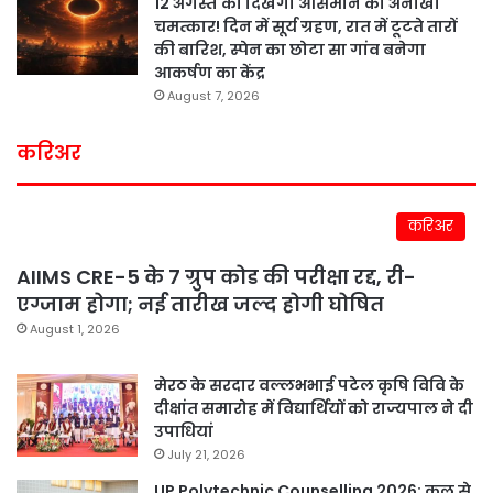
12 अगस्त को दिखेगा आसमान का अनोखा
चमत्कार! दिन में सूर्य ग्रहण, रात में टूटते तारों
की बारिश, स्पेन का छोटा सा गांव बनेगा
आकर्षण का केंद्र
August 7, 2026
करिअर
करिअर
AIIMS CRE-5 के 7 ग्रुप कोड की परीक्षा रद्द, री-
एग्जाम होगा; नई तारीख जल्द होगी घोषित
August 1, 2026
मेरठ के सरदार वल्लभभाई पटेल कृषि विवि के
दीक्षांत समारोह में विद्यार्थियों को राज्यपाल ने दी
उपाधियां
July 21, 2026
UP Polytechnic Counselling 2026: कल से