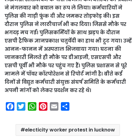
ने मंगलवार को बवाल का रूप ले लिया। कर्मचारियों ने
पुलिस की गाड़ी फूंक दी और जमकर तोड़फोड़ की। इस
दौरान पुलिस ने लाठीचार्ज भी कर दिया। जिससे मौके पर
भगदड़ मच गई। पुलिसकर्मियों के साथ झड़प के दौरान
एसपी ट्रैफिक ज्ञानप्रकाश चतुर्वेदी का हाथ भी टूट गया। उन्हें
आनन-फानन में अस्पताल भिजवाया गया। घटना की
जानकारी मिलते ही मौके पर डीआइजी, एसएसपी और
एसपी पूर्वी भी मौके पर पहुंच गए हैं। पुलिस प्रशासन से पूरे
मामले में पॉवर कॉरपोरेशन से रिपोर्ट मांगी है। बीते कई
दिनों से विद्युत कर्मचारी संयुक्त संघर्ष समिति के कर्मचारी
अपनी मांगों को लेकर प्रदर्शन कर रहे थे।
F
T
W
P
E
S
a
w
h
i
m
h
c
i
a
n
a
a
electicity worker protest in lucknow
e
t
t
t
i
r