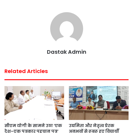
b
t
s
e
l
e
o
e
A
r
o
r
p
e
k
p
s
t
Dastak Admin
Related Articles
सीएम योगी के सामने उठा ‘एक
उद्यमिता और नेतृत्व प्रेरक
देश–एक पत्रकार पहचान पत्र’
अनुभवों से रूबरू हुए विद्यार्थी