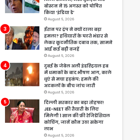
बोस्टन ने 15 अगस्त को घोषित
किया ‘इंडिया डे’
August 5, 2026
ईरान पर ट्रंप ने क्यों टाला बड़ा
हमला? हथियारों के घटते भंडार से
लेकर कूटनीतिक दबाव तक, सामने
आईं कई बड़ी वजहें
August 5, 2026
दुबई के जेबेल अली इंडस्ट्रियल हब
में धमाकों के बाद भीषण आग, काले
धुएं से मचा हड़कंप; हमले की
अटकलों के बीच जांच जारी
August 5, 2026
दिल्ली सरकार का बड़ा तोहफा!
JEE-NEET की तैयारी के लिए
मिलेगी 1 साल की फ्री रेजिडेंशियल
कोचिंग, जानें कौन उठा सकेगा
लाभ
August 5, 2026