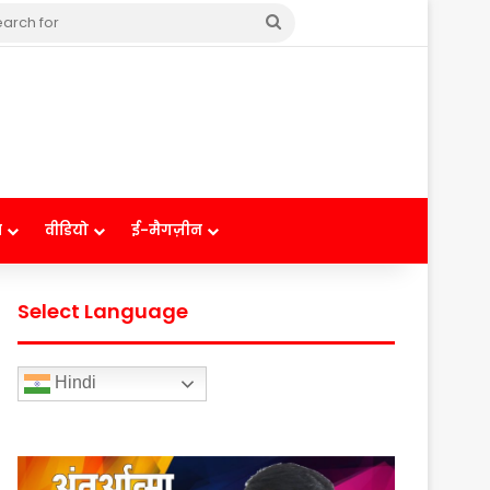
Search
for
ष
वीडियो
ई-मैगज़ीन
Select Language
Hindi