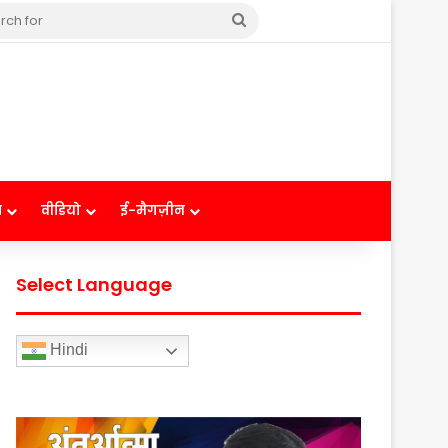
Search
for
ष
वीडियो
ई-मैगज़ीन
Select Language
Hindi