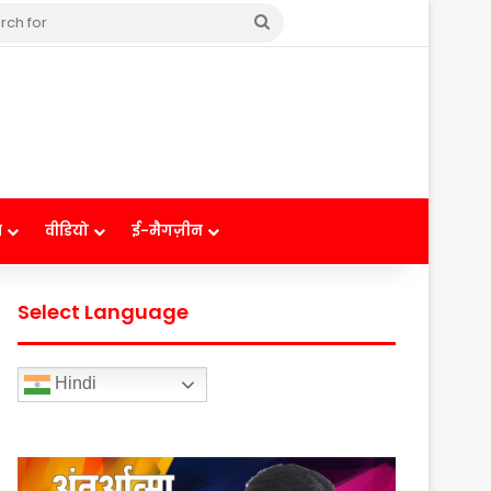
Search
for
ष
वीडियो
ई-मैगज़ीन
Select Language
Hindi