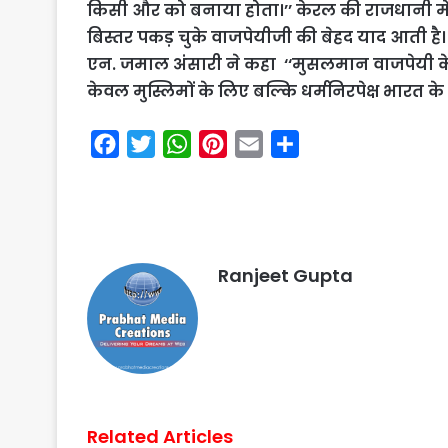
किसी और को बनाया होता।’’ केरल की राजधानी में
बिस्तर पकड़ चुके वाजपेयीजी की बेहद याद आती है।
एन. जमाल अंसारी ने कहा ‘‘मुसलमान वाजपेयी के 
केवल मुस्लिमों के लिए बल्कि धर्मनिरपेक्ष भारत के
F
T
W
P
E
S
a
w
h
i
m
h
c
i
a
n
a
a
e
t
t
t
i
r
b
t
s
e
l
e
Ranjeet Gupta
o
e
A
r
o
r
p
e
k
p
s
t
Related Articles