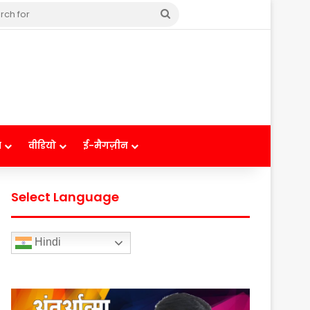
Search
for
ष
वीडियो
ई-मैगज़ीन
Select Language
Hindi