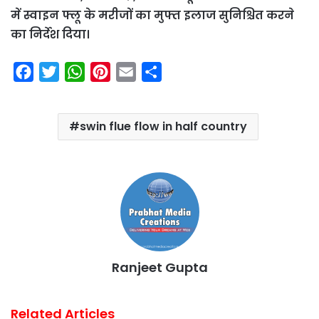
में स्वाइन फ्लू के मरीजों का मुफ्त इलाज सुनिश्चित करने
का निर्देश दिया।
F
T
W
P
E
S
a
w
h
i
m
h
c
i
a
n
a
a
swin flue flow in half country
e
t
t
t
i
r
b
t
s
e
l
e
o
e
A
r
o
r
p
e
k
p
s
t
Ranjeet Gupta
Related Articles