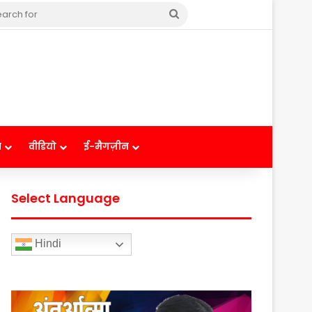
Search
for
ष
वीडियो
ई-मैगज़ीन
Select Language
Hindi