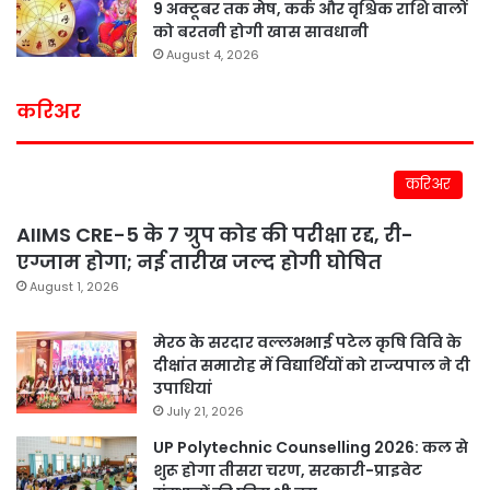
9 अक्टूबर तक मेष, कर्क और वृश्चिक राशि वालों
को बरतनी होगी खास सावधानी
August 4, 2026
करिअर
करिअर
AIIMS CRE-5 के 7 ग्रुप कोड की परीक्षा रद्द, री-
एग्जाम होगा; नई तारीख जल्द होगी घोषित
August 1, 2026
मेरठ के सरदार वल्लभभाई पटेल कृषि विवि के
दीक्षांत समारोह में विद्यार्थियों को राज्यपाल ने दी
उपाधियां
July 21, 2026
UP Polytechnic Counselling 2026: कल से
शुरू होगा तीसरा चरण, सरकारी-प्राइवेट