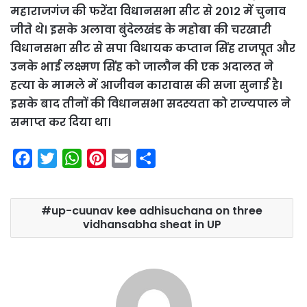
महाराजगंज की फरेंदा विधानसभा सीट से 2012 में चुनाव
जीते थे। इसके अलावा बुंदेलखंड के महोबा की चरखारी
विधानसभा सीट से सपा विधायक कप्तान सिंह राजपूत और
उनके भाई लक्ष्मण सिंह को जालौन की एक अदालत ने
हत्‍या के मामले में आजीवन कारावास की सजा सुनाई है।
इसके बाद तीनों की विधानसभा सदस्‍यता को राज्‍यपाल ने
समाप्‍त कर दिया था।
F
T
W
P
E
S
a
w
h
i
m
h
c
i
a
n
a
a
up-cuunav kee adhisuchana on three
e
t
t
t
i
r
vidhansabha sheat in UP
b
t
s
e
l
e
o
e
A
r
o
r
p
e
k
p
s