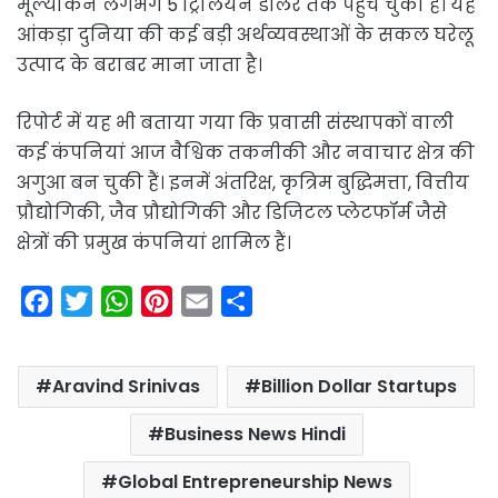
मूल्यांकन लगभग 5 ट्रिलियन डॉलर तक पहुंच चुका है। यह
आंकड़ा दुनिया की कई बड़ी अर्थव्यवस्थाओं के सकल घरेलू
उत्पाद के बराबर माना जाता है।
रिपोर्ट में यह भी बताया गया कि प्रवासी संस्थापकों वाली
कई कंपनियां आज वैश्विक तकनीकी और नवाचार क्षेत्र की
अगुआ बन चुकी हैं। इनमें अंतरिक्ष, कृत्रिम बुद्धिमत्ता, वित्तीय
प्रौद्योगिकी, जैव प्रौद्योगिकी और डिजिटल प्लेटफॉर्म जैसे
क्षेत्रों की प्रमुख कंपनियां शामिल हैं।
F
T
W
P
E
S
a
w
h
i
m
h
c
i
a
n
a
a
Aravind Srinivas
Billion Dollar Startups
e
t
t
t
i
r
b
t
s
e
l
e
Business News Hindi
o
e
A
r
Global Entrepreneurship News
o
r
p
e