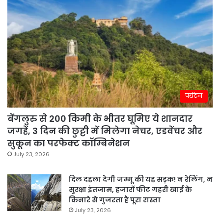
पर्यटन
बेंगलुरु से 200 किमी के भीतर घूमिए ये शानदार
जगहें, 3 दिन की छुट्टी में मिलेगा नेचर, एडवेंचर और
सुकून का परफेक्ट कॉम्बिनेशन
July 23, 2026
दिल दहला देगी जम्मू की यह सड़क! न रेलिंग, न
सुरक्षा इंतजाम, हजारों फीट गहरी खाई के
किनारे से गुजरता है पूरा रास्ता
July 23, 2026