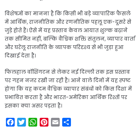
विशेषज्ञों का मानना है कि किसी भी बड़े व्यापारिक फैसले
में आर्थिक, राजनीतिक और रणनीतिक पहलू एक-दूसरे से
जुड़े होते हैं। ऐसे में यह प्रस्ताव केवल आयात शुल्क बढ़ाने
तक सीमित नहीं, बल्कि वैश्विक शक्ति संतुलन, व्यापार वार्ता
और घरेलू राजनीति के व्यापक परिदृश्य से भी जुड़ा हुआ
दिखाई देता है।
फिलहाल वॉशिंगटन से लेकर नई दिल्ली तक इस प्रस्ताव
पर गहन नजर रखी जा रही है। आने वाले दिनों में यह स्पष्ट
होगा कि यह कदम वैश्विक व्यापार संबंधों को किस दिशा में
प्रभावित करता है और भारत-अमेरिका आर्थिक रिश्तों पर
इसका क्या असर पड़ता है।
F
T
W
P
E
S
a
w
h
i
m
h
c
i
a
n
a
a