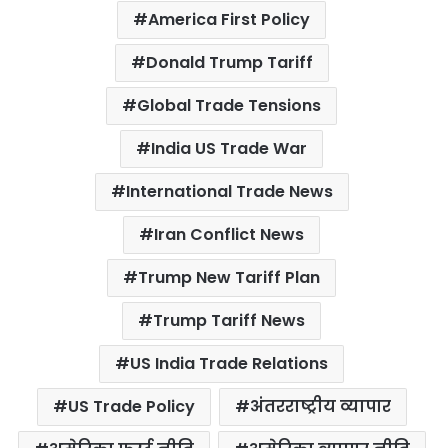
America First Policy
e
t
t
t
i
r
b
t
s
e
l
e
Donald Trump Tariff
o
e
A
r
Global Trade Tensions
o
r
p
e
k
p
s
India US Trade War
t
International Trade News
Iran Conflict News
Trump New Tariff Plan
Trump Tariff News
US India Trade Relations
US Trade Policy
अंतरराष्ट्रीय व्यापार