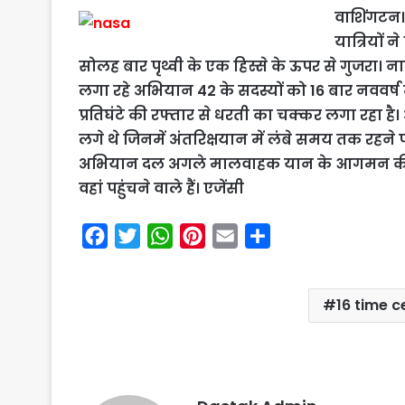
वाशिंगटन। 
यात्रियों न
सोलह बार पृथ्वी के एक हिस्से के ऊपर से गुजरा।
लगा रहे अभियान 42 के सदस्यों को 16 बार नववर्ष
प्रतिघंटे की रफ्तार से धरती का चक्कर लगा रहा है।
लगे थे जिनमें अंतरिक्षयान में लंबे समय तक रहने
अभियान दल अगले मालवाहक यान के आगमन की तैयारी
वहां पहुंचने वाले हैं। एजेंसी
F
T
W
P
E
S
a
w
h
i
m
h
c
i
a
n
a
a
16 time c
e
t
t
t
i
r
b
t
s
e
l
e
o
e
A
r
o
r
p
e