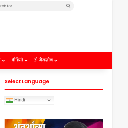
Search
for
ष
वीडियो
ई-मैगज़ीन
Select Language
Hindi