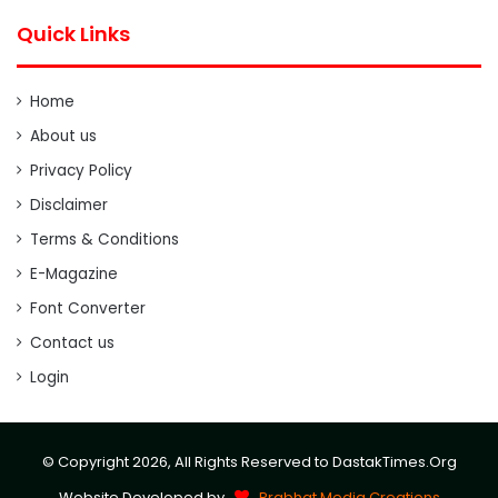
Quick Links
Home
About us
Privacy Policy
Disclaimer
Terms & Conditions
E-Magazine
Font Converter
Contact us
Login
© Copyright 2026, All Rights Reserved to DastakTimes.Org
Website Developed by
Prabhat Media Creations