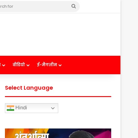
Search
for
ष
वीडियो
ई-मैगज़ीन
Select Language
Hindi