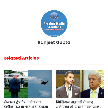
b
t
s
e
l
e
o
e
A
r
o
r
p
e
k
p
s
t
Ranjeet Gupta
Related Articles
डोनाल्ड ट्रंप के ‘मरीन वन’
मिशिगन प्राइमरी के बाद
हेलीकॉप्टर के पास बड़ा हादसा
अमेरिका में सियासी घमासान,