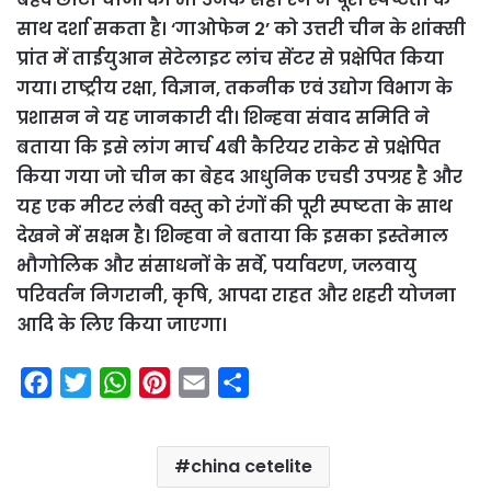
साथ दर्शा सकता है। ‘गाओफेन 2’ को उत्तरी चीन के शांक्सी
प्रांत में ताईयुआन सेटेलाइट लांच सेंटर से प्रक्षेपित किया
गया। राष्ट्रीय रक्षा, विज्ञान, तकनीक एवं उद्योग विभाग के
प्रशासन ने यह जानकारी दी। शिन्हवा संवाद समिति ने
बताया कि इसे लांग मार्च 4बी कैरियर राकेट से प्रक्षेपित
किया गया जो चीन का बेहद आधुनिक एचडी उपग्रह है और
यह एक मीटर लंबी वस्तु को रंगों की पूरी स्पष्टता के साथ
देखने में सक्षम है। शिन्हवा ने बताया कि इसका इस्तेमाल
भौगोलिक और संसाधनों के सर्वे, पर्यावरण, जलवायु
परिवर्तन निगरानी, कृषि, आपदा राहत और शहरी योजना
आदि के लिए किया जाएगा।
F
T
W
P
E
S
a
w
h
i
m
h
c
i
a
n
a
a
china cetelite
e
t
t
t
i
r