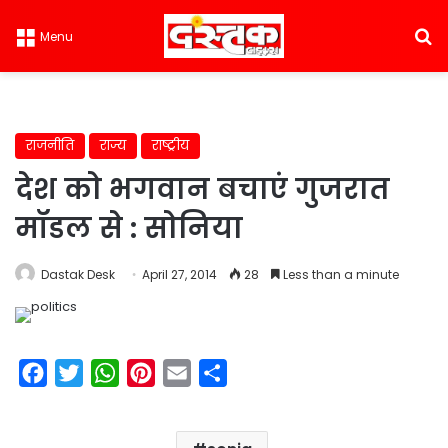
S
Menu
राजनीति
राज्य
राष्ट्रीय
देश को भगवान बचाएं गुजरात
मॉडल से : सोनिया
Dastak Desk
April 27, 2014
28
Less than a minute
F
T
W
P
E
S
a
w
h
i
m
h
c
i
a
n
a
a