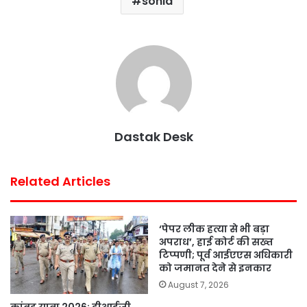
sonia
e
t
t
t
i
r
b
t
s
e
l
e
o
e
A
r
o
r
p
e
k
p
s
t
Dastak Desk
Related Articles
‘पेपर लीक हत्या से भी बड़ा
अपराध’, हाई कोर्ट की सख्त
टिप्पणी; पूर्व आईएएस अधिकारी
को जमानत देने से इनकार
August 7, 2026
कांवड़ यात्रा 2026: डीआईजी