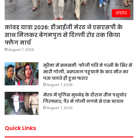
अपराध
कांवड़ यात्रा 2026: डीआईजी मेरठ ने एसएसपी के
साथ मिलकर बेगमपुल से दिल्ली रोड तक किया
फ्लैग मार्च
August 7, 2026
मुरैना में सनसनी: फौजी पति ने पत्नी के सिर में
मारी गोली, अस्पताल पहुंचाने के बाद मौत का
पता चलते ही हुआ फरार
August 7, 2026
मेरठ में पुलिस मुठभेड़ के दौरान तीन पशुचोर
गिरफ्तार, पैर में गोली लगने से एक घायल
August 7, 2026
Quick Links