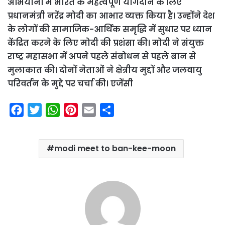
अभियानों में भारत के महत्वपूर्ण योगदान के लिए
प्रधानमंत्री नरेंद्र मोदी का आभार व्यक्त किया है। उन्होंने देश
के लोगों की सामाजिक-आर्थिक समृद्धि में सुधार पर ध्यान
केंद्रित करने के लिए मोदी की प्रशंसा की। मोदी ने संयुक्त
राष्ट्र महासभा में अपने पहले संबोधन से पहले बान से
मुलाकात की। दोनों नेताओं ने क्षेत्रीय मुद्दों और जलवायु
परिवर्तन के मुद्दे पर चर्चा की। एजेंसी
F
T
W
P
E
S
a
w
h
i
m
h
c
i
a
n
a
a
modi meet to ban-kee-moon
e
t
t
t
i
r
b
t
s
e
l
e
o
e
A
r
o
r
p
e
k
p
s
t