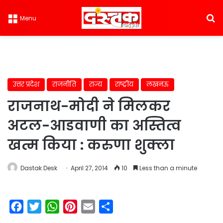
S
Menu
उत्तर प्रदेश
राजनीति
राज्य
राष्ट्रीय
लखनऊ
राजनाथ-मोदी ने मिलकर
अटल-आडवाणी का अस्तित्व
खत्म किया : करुणा शुक्ला
Dastak Desk
April 27, 2014
10
Less than a minute
F
T
W
P
E
S
a
w
h
i
m
h