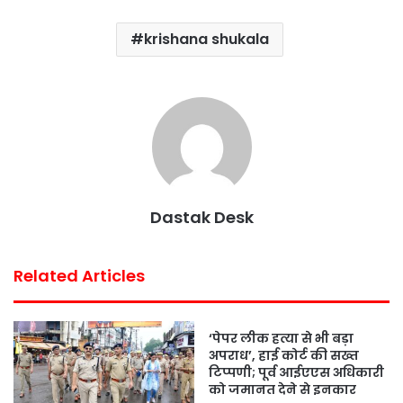
c
i
a
n
a
a
krishana shukala
e
t
t
t
i
r
b
t
s
e
l
e
o
e
A
r
o
r
p
e
k
p
s
t
Dastak Desk
Related Articles
‘पेपर लीक हत्या से भी बड़ा
अपराध’, हाई कोर्ट की सख्त
टिप्पणी; पूर्व आईएएस अधिकारी
को जमानत देने से इनकार