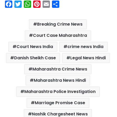
F
T
W
P
E
S
a
w
h
i
m
h
c
i
a
n
a
a
Breaking Crime News
e
t
t
t
i
r
b
t
s
e
l
e
Court Case Maharashtra
o
e
A
r
Court News India
crime news India
o
r
p
e
k
p
s
Danish Sheikh Case
Legal News Hindi
t
Maharashtra Crime News
Maharashtra News Hindi
Maharashtra Police Investigation
Marriage Promise Case
Nashik Chargesheet News