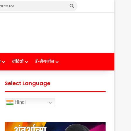
Search
for
ष
वीडियो
ई-मैगज़ीन
Select Language
Hindi