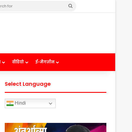
Search
for
ष
वीडियो
ई-मैगज़ीन
Select Language
Hindi