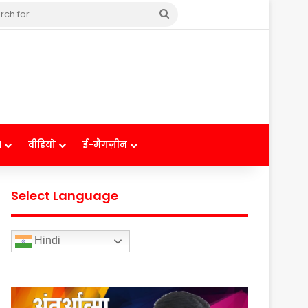
Search
for
ष
वीडियो
ई-मैगज़ीन
Select Language
Hindi