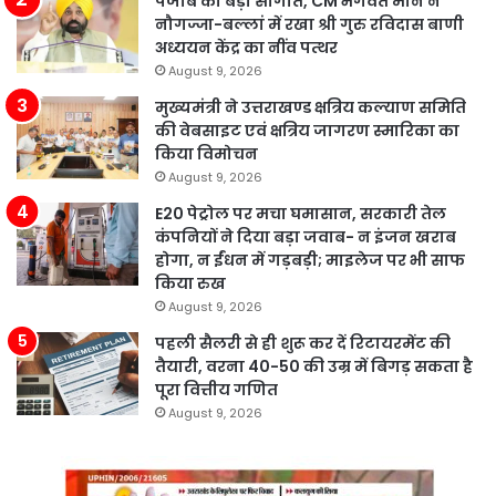
पंजाब को बड़ी सौगात, CM भगवंत मान ने
नौगज्जा-बल्लां में रखा श्री गुरु रविदास बाणी
अध्ययन केंद्र का नींव पत्थर
August 9, 2026
मुख्यमंत्री ने उत्तराखण्ड क्षत्रिय कल्याण समिति
की वेबसाइट एवं क्षत्रिय जागरण स्मारिका का
किया विमोचन
August 9, 2026
E20 पेट्रोल पर मचा घमासान, सरकारी तेल
कंपनियों ने दिया बड़ा जवाब- न इंजन खराब
होगा, न ईंधन में गड़बड़ी; माइलेज पर भी साफ
किया रुख
August 9, 2026
पहली सैलरी से ही शुरू कर दें रिटायरमेंट की
तैयारी, वरना 40-50 की उम्र में बिगड़ सकता है
पूरा वित्तीय गणित
August 9, 2026