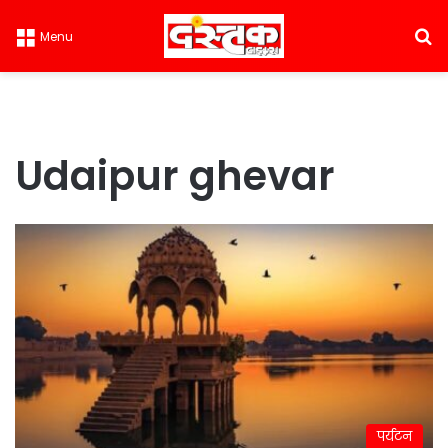
S
Menu
Udaipur ghevar
पर्यटन