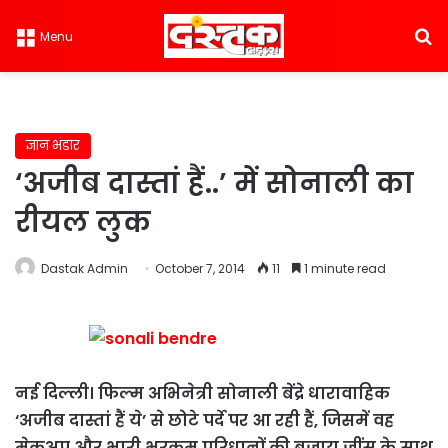
S
Menu
ज्ञान भंडार
‘अजीब दास्तां हैं..’ में सोनाली का
रीयल लुक
Dastak Admin
October 7, 2014
11
1 minute read
नई दिल्ली। फिल्म अभिनेत्री सोनाली बेंद्रे धारावाहिक
‘अजीब दास्तां हैं ये’ से छोटे पर्दे पर आ रही हैं, जिसमें वह
मेकअप और भारी भरकम परिधानों की बजाय जींस के साथ