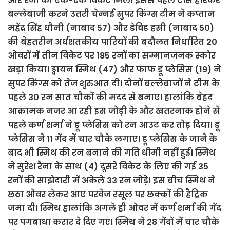
और रैना को एक-एक विकेट मिले। इससे पहले टॉस हारकर
बल्लेबाजी करने उतरी चेन्नई सुपर किंग्स टीम ने कप्तान
महेंद्र सिंह धौनी (नाबाद 57) और डेविड हसी (नाबाद 5०)
की बेहतरीन अर्धशतकीय पारियों की बदौलत निर्धारित 2०
ओवरों में तीन विकेट पर 185 रनों का सम्मानजनक स्कोर
खड़ा किया। ड्वायन स्मिथ (47) और फाफ डू प्लेसिस (19) ने
सुपर किंग्स को तेज शुरुआत दी। दोनों बल्लेबाजों ने टीम के
पहले 3० रन सात चौकों की मदद से बनाए। हालांकि बेहद
आक्रामक नजर आ रही इस जोड़ी के और खतरनाक होने से
पहले कर्ण शर्मा ने डू प्लेसिस को रन आउट कर तोड़ दिया। डू
प्लेसिस ने 11 गेंद में चार चौके लगाए। डू प्लेसिस के जाने के
बाद भी स्मिथ की रन बनाने की गति धीमी नहीं हुई। स्मिथ
ने सुरेश रैना के साथ (4) दूसरे विकेट के लिए की गई 35
रनों की साझेदारी में अकेले 33 रन जोड़े। इस बीच स्मिथ ने
छठा ओवर लेकर आए परवेज रसूल पर छक्कों की हैट्रिक
जमा दी। स्मिथ हालांकि अगले ही ओवर में कर्ण शर्मा की गेंद
पर पगबाधा करार दे दिए गए। स्मिथ ने 28 गेंदों में चार चौके