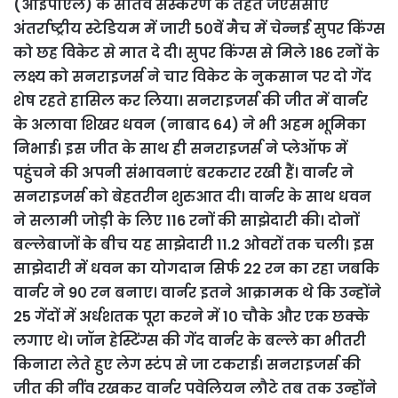
(आईपीएल) के सातवें संस्करण के तहत जेएससीए
अंतर्राष्ट्रीय स्टेडियम में जारी 5०वें मैच में चेन्नई सुपर किंग्स
को छह विकेट से मात दे दी।
सुपर किंग्स से मिले 186 रनों के
लक्ष्य को सनराइजर्स ने चार विकेट के नुकसान पर दो गेंद
शेष रहते हासिल कर लिया। सनराइजर्स की जीत में वार्नर
के अलावा शिखर धवन (नाबाद 64) ने भी अहम भूमिका
निभाई। इस जीत के साथ ही सनराइजर्स ने प्लेऑफ में
पहुंचने की अपनी संभावनाएं बरकरार रखी हैं। वार्नर ने
सनराइजर्स को बेहतरीन शुरुआत दी। वार्नर के साथ धवन
ने सलामी जोड़ी के लिए 116 रनों की साझेदारी की। दोनों
बल्लेबाजों के बीच यह साझेदारी 11.2 ओवरों तक चली। इस
साझेदारी में धवन का योगदान सिर्फ 22 रन का रहा जबकि
वार्नर ने 9० रन बनाए। वार्नर इतने आक्रामक थे कि उन्होंने
25 गेंदों में अर्धशतक पूरा करने में 1० चौके और एक छक्के
लगाए थे। जॉन हेस्टिंग्स की गेंद वार्नर के बल्ले का भीतरी
किनारा लेते हुए लेग स्टंप से जा टकराई। सनराइजर्स की
जीत की नींव रखकर वार्नर पवेलियन लौटे तब तक उन्होंने