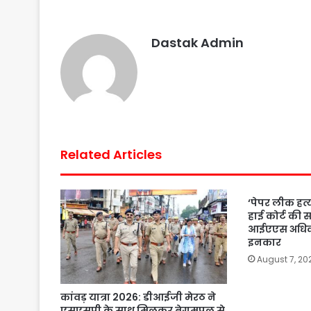
o
e
A
r
o
r
p
e
Dastak Admin
k
p
s
t
Related Articles
‘पेपर लीक हत्य
हाई कोर्ट की सख
आईएएस अधिका
इनकार
August 7, 20
कांवड़ यात्रा 2026: डीआईजी मेरठ ने
एसएसपी के साथ मिलकर बेगमपुल से