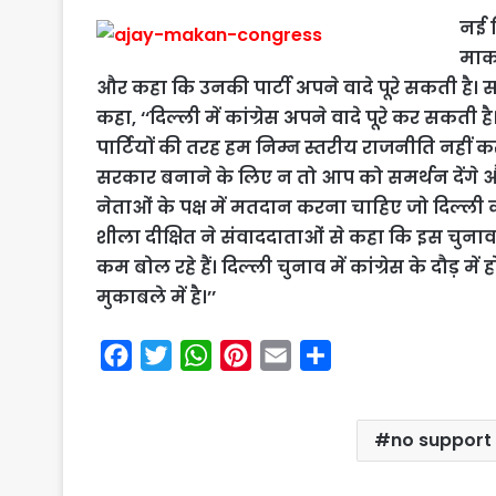
नई द
माक
और कहा कि उनकी पार्टी अपने वादे पूरे सकती है।
कहा, ‘‘दिल्ली में कांग्रेस अपने वादे पूरे कर सकती है
पार्टियों की तरह हम निम्न स्तरीय राजनीति नहीं 
सरकार बनाने के लिए न तो आप को समर्थन देंगे 
नेताओं के पक्ष में मतदान करना चाहिए जो दिल्ली
शीला दीक्षित ने संवाददाताओं से कहा कि इस चुनाव मे
कम बोल रहे हैं। दिल्ली चुनाव में कांग्रेस के दौड़ में 
मुकाबले में है।’’
F
T
W
P
E
S
a
w
h
i
m
h
c
i
a
n
a
a
no support 
e
t
t
t
i
r
b
t
s
e
l
e