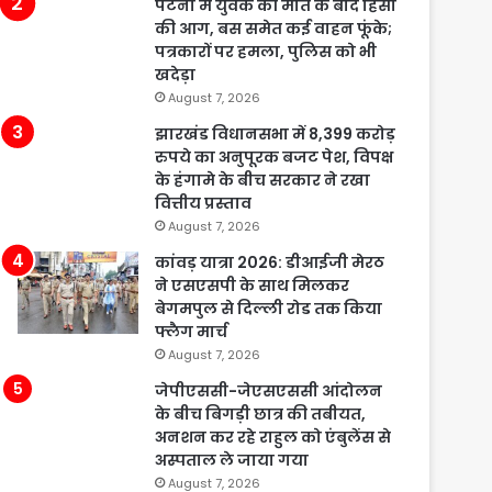
पटना में युवक की मौत के बाद हिंसा
की आग, बस समेत कई वाहन फूंके;
पत्रकारों पर हमला, पुलिस को भी
खदेड़ा
August 7, 2026
झारखंड विधानसभा में 8,399 करोड़
रुपये का अनुपूरक बजट पेश, विपक्ष
के हंगामे के बीच सरकार ने रखा
वित्तीय प्रस्ताव
August 7, 2026
कांवड़ यात्रा 2026: डीआईजी मेरठ
ने एसएसपी के साथ मिलकर
बेगमपुल से दिल्ली रोड तक किया
फ्लैग मार्च
August 7, 2026
जेपीएससी-जेएसएससी आंदोलन
के बीच बिगड़ी छात्र की तबीयत,
अनशन कर रहे राहुल को एंबुलेंस से
अस्पताल ले जाया गया
August 7, 2026