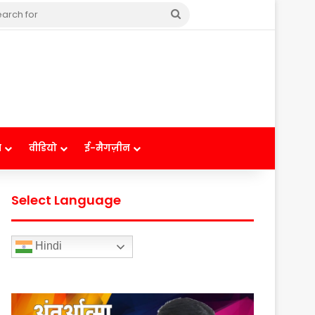
Search
for
ष
वीडियो
ई-मैगज़ीन
Select Language
Hindi