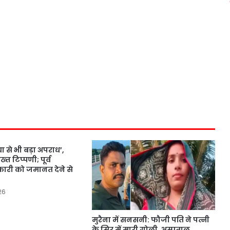
ा से भी बड़ा अपराध’,
्त टिप्पणी; पूर्व
री को जमानत देने से
26
मुरैना में सनसनी: फौजी पति ने पत्नी
के सिर में मारी गोली, अस्पताल