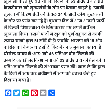
खुलासा करते हुए बताया कि दिल्ली के 53 प्रतिशत मतदाता
केजरीवाल को मुख्यमंत्री के तौर पर देखना चाहते हैं। उनकी
तुलना में किरण बेदी को केवल 24 फीसदी लोग मुख्यमंत्री
के तौर पर पसंद कर रहे हैं। बुधवार दिन में आम आदमी पार्टी
ने दिल्ली विधानसभा के लिए कराए गए अपने सर्वे का
खुलासा किया। इसमें पार्टी ने खुद को पूर्ण बहुमत से काफी
ज्यादा यानी कुल 51 सीटें दी हैं। जबकि, भाजपा को 15 और
कांग्रेस को केवल चार सीटें मिलने का अनुमान जताया है।
योगेन्द्र यादव ने ‘आप’ को 46 प्रतिशत वोट मिलने की
उम्मीद जताई जबकि भाजपा को 33 प्रतिशत व कांग्रेस को 11
प्रतिशत वोट मिलने की संभावना प्रगट की। जान लें कि हाल
के दिनों में आए कई सर्वेक्षणों में आप को बढम्त लेते हुए
दिखाया गया है।
F
T
W
P
E
S
a
w
h
i
m
h
c
i
a
n
a
a