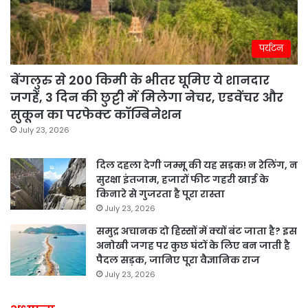
पर्यटन
बेंगलुरु से 200 किमी के भीतर घूमिए ये शानदार
जगहें, 3 दिन की छुट्टी में मिलेगा नेचर, एडवेंचर और
सुकून का परफेक्ट कॉम्बिनेशन
July 23, 2026
दिल दहला देगी जम्मू की यह सड़क! न रेलिंग, न
सुरक्षा इंतजाम, हजारों फीट गहरी खाई के
किनारे से गुजरता है पूरा रास्ता
July 23, 2026
समुद्र अचानक दो हिस्सों में क्यों बंट जाता है? इस
अनोखी जगह पर कुछ घंटों के लिए बन जाती है
पैदल सड़क, जानिए पूरा वैज्ञानिक राज
July 23, 2026