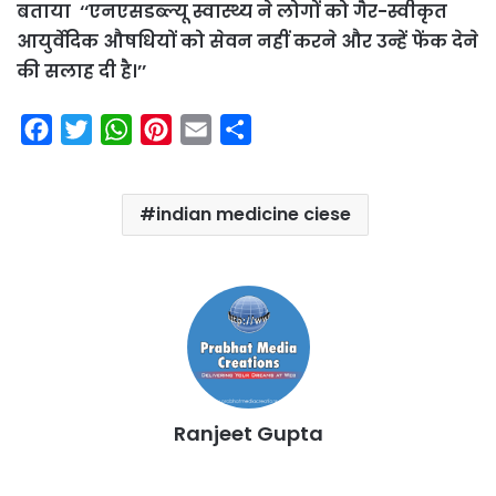
बताया ‘‘एनएसडब्ल्यू स्वास्थ्य ने लोगों को गैर-स्वीकृत
आयुर्वेदिक औषधियों को सेवन नहीं करने और उन्हें फेंक देने
की सलाह दी है।’’
F
T
W
P
E
S
a
w
h
i
m
h
c
i
a
n
a
a
indian medicine ciese
e
t
t
t
i
r
b
t
s
e
l
e
o
e
A
r
o
r
p
e
k
p
s
t
Ranjeet Gupta