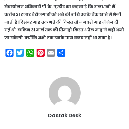
सेवायोजन अधिकारी पी.के. पुण्डीर का कहना है कि राजधानी में
करीब 21 हजार बेरोजगारों को भत्ते की राशि उनके बैंक खाते में भेजी
जाती है। दिसंबर माह तक भत्ते की किस्त तो जनवरी माह में भेज दी
गई थी लेकिन 31 मार्च तक की तिमाही किस्त अप्रैल माह में नहीं भेजी
जा सकेगी क्योंकि अभी तक उनके पास बजट नहीं आ सका है।
F
T
W
P
E
S
a
w
h
i
m
h
c
i
a
n
a
a
e
t
t
t
i
r
b
t
s
e
l
e
o
e
A
r
o
r
p
e
k
p
s
Dastak Desk
t