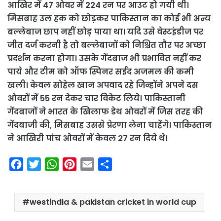
आखिर में 47 ओवर में 224 रन पर आउट हो गयी थी।
मिसबाह उल हक को छोड़कर पाकिस्तान का कोई भी अन्य
बल्लेबाज छाप नहीं छोड़ पाया था। यदि उसे वेस्टइंडीज पर
जीत दर्ज करनी है तो बल्लेबाजों को निश्चित तौर पर अच्छा
प्रदर्शन करना होगा। उसके गेंदबाज भी प्रभावित नहीं कर
पाये और टीम को ऑफ स्पिनर सईद अजमल की कमी
खली। केवल सोहेल खान अपवाद रहे जिन्होंने अपने दस
ओवरों में 55 रन देकर चार विकेट लिये। पाकिस्तानी
गेंदबाजों ने भारत के खिलाफ डेथ ओवरों में जिस तरह की
गेंदबाजी की, मिसबाह उससे प्रेरणा लेना चाहेंगे। पाकिस्तान
ने आखिरी पांच ओवरों में केवल 27 रन दिये थे।
F
T
W
P
E
S
a
w
h
i
m
h
c
i
a
n
a
a
westindia & pakistan cricket in world cup
e
t
t
t
i
r
b
t
s
e
l
e