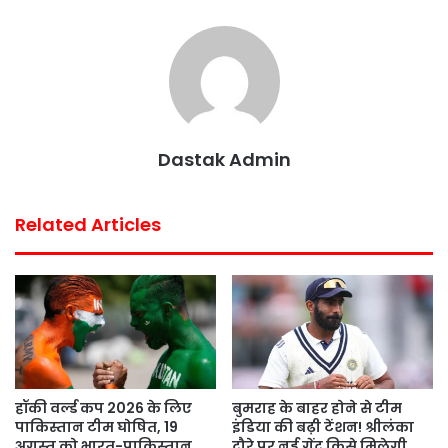
o
e
A
r
o
r
p
e
k
p
s
t
Dastak Admin
Related Articles
हॉकी वर्ल्ड कप 2026 के लिए
बुमराह के बाहर होने से टीम
पाकिस्तान टीम घोषित, 19
इंडिया की बढ़ी टेंशन! श्रीलंका
अगस्त को भारत-पाकिस्तान
दौरे पर नई गेंद किसे मिलेगी,