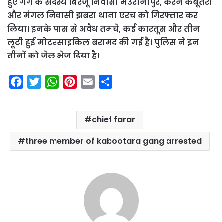
हुए गैंग के सदस्य बिरजू निवासी मउरानीपुर, करन कबूतरा
और मंगल निवासी झबरा थाना एरच को गिरफ्तार कर
लिया। इनके पास से अवैध तमंचे, कई कारतूस और तीन
लूटी हुई मोटरसाइकिल बरामद की गई है। पुलिस ने इन
तीनों को जेल भेज दिया है।
F
T
W
P
E
S
a
w
h
i
m
h
c
i
a
n
a
a
chief farar
e
t
t
t
i
r
b
t
s
e
l
e
three member of kabootara gang arrested
o
e
A
r
o
r
p
e
k
p
s
t