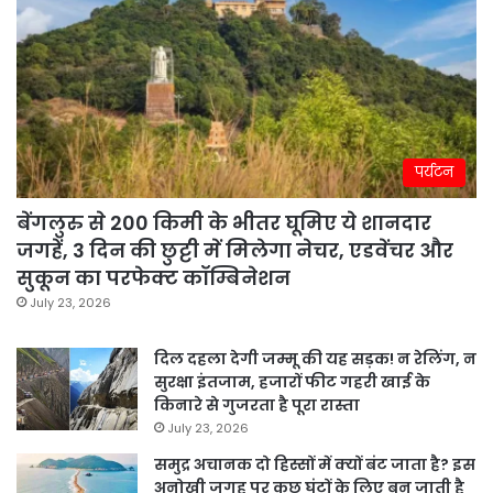
पर्यटन
बेंगलुरु से 200 किमी के भीतर घूमिए ये शानदार
जगहें, 3 दिन की छुट्टी में मिलेगा नेचर, एडवेंचर और
सुकून का परफेक्ट कॉम्बिनेशन
July 23, 2026
दिल दहला देगी जम्मू की यह सड़क! न रेलिंग, न
सुरक्षा इंतजाम, हजारों फीट गहरी खाई के
किनारे से गुजरता है पूरा रास्ता
July 23, 2026
समुद्र अचानक दो हिस्सों में क्यों बंट जाता है? इस
अनोखी जगह पर कुछ घंटों के लिए बन जाती है