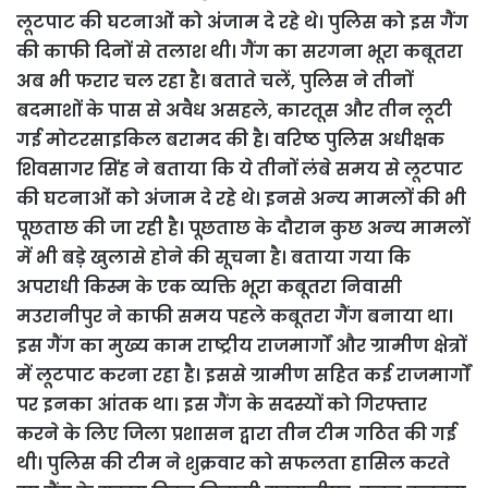
लूटपाट की घटनाओं को अंजाम दे रहे थे। पुलिस को इस गैंग
की काफी दिनों से तलाश थी। गैंग का सरगना भूरा कबूतरा
अब भी फरार चल रहा है। बताते चलें, पुलिस ने तीनों
बदमाशों के पास से अवैध असहले, कारतूस और तीन लूटी
गई मोटरसाइकिल बरामद की है। वरिष्‍ठ पुलिस अधीक्षक
शिवसागर सिंह ने बताया कि ये तीनों लंबे समय से लूटपाट
की घटनाओं को अंजाम दे रहे थे। इनसे अन्‍य मामलों की भी
पूछताछ की जा रही है। पूछताछ के दौरान कुछ अन्‍य मामलों
में भी बड़े खुलासे होने की सूचना है।
बताया गया कि
अपराधी किस्म के एक व्यक्ति भूरा कबूतरा निवासी
मउरानीपुर ने काफी समय पहले कबूतरा गैंग बनाया था।
इस गैंग का मुख्‍य काम राष्‍ट्रीय राजमार्गों और ग्रामीण क्षेत्रों
में लूटपाट करना रहा है। इससे ग्रामीण सहित कई राजमार्गों
पर इनका आंतक था। इस गैंग के सदस्यों को गिरफ्तार
करने के लिए जिला प्रशासन द्वारा तीन टीम गठित की गई
थी। पुलिस की टीम ने शुक्रवार को सफलता हासिल करते