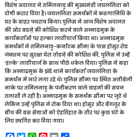
विशेष अदालत ने तमिलनाडु की मुख्यमंत्री जयललिता को
दोषी करार दिया है। जयललिता समर्थकों ने करुणानिधि के
घर के बाहर पथराव किया।
पुलिस ने आज विशेष अदालत
की ओर बढऩे की कोशिश करने वाले अन्नाद्रमुक के
कार्यकर्ताओं पर हल्का लाठीचार्ज किया था। अन्नाद्रमुक
समर्थकों ने तमिलनाडु-कर्नाटक सीमा के पास होसुर रोड
जंक्शन पर सुरक्षा घेरा तोडऩे की कोशिश की, पुलिस ने उन्हें
‘हल्के’ लाठीचार्ज के साथ पीछे धकेल दिया।
पुलिस ने कहा
कि अन्नाद्रमुक के झंडे थामे कार्यकर्ता जयललिता के
समर्थन में नारे लगा रहे थे। पुलिस सीमा पर स्थित अत्तीबेली
नाके पर तमिलनाडु के पंजीकरण वाले वाहनों की सघन
तलाशी ले रही है। अन्नाद्रमुक के समर्थक सीमा पर जुटे थे
लेकिन उन्हें पुलिस ने रोक दिया था। होसुर और बेंगलूर के
बीच की बस सेवाओं को ऐहतिहात के तौर पर कुछ घंटे के
लिए स्थगित कर दिया गया।
F
T
W
P
E
S