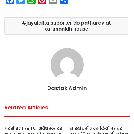
a
w
h
i
m
h
c
i
a
n
a
a
jayalalita suporter do patharav at
e
t
t
t
i
r
karunanidh house
b
t
s
e
l
e
o
e
A
r
o
r
p
e
k
p
s
t
Dastak Admin
Related Articles
घर में बना रखा था अवैध स्लाटर
झारखंड में नक्सलियों पर बड़ा