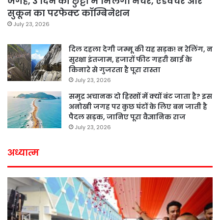
जगहें, 3 दिन की छुट्टी में मिलेगा नेचर, एडवेंचर और
सुकून का परफेक्ट कॉम्बिनेशन
July 23, 2026
दिल दहला देगी जम्मू की यह सड़क! न रेलिंग, न
सुरक्षा इंतजाम, हजारों फीट गहरी खाई के
किनारे से गुजरता है पूरा रास्ता
July 23, 2026
समुद्र अचानक दो हिस्सों में क्यों बंट जाता है? इस
अनोखी जगह पर कुछ घंटों के लिए बन जाती है
पैदल सड़क, जानिए पूरा वैज्ञानिक राज
July 23, 2026
अध्यात्म