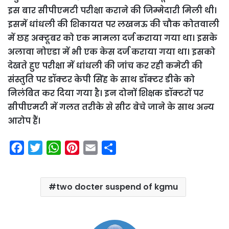
इस बार सीपीएमटी परीक्षा कराने की जिम्मेदारी मिली थी।
इसमें धांधली की शिकायत पर लखनऊ की चौक कोतवाली
में छह अक्टूबर को एक मामला दर्ज कराया गया था। इसके
अलावा नोएडा में भी एक केस दर्ज कराया गया था। इसको
देखते हुए परीक्षा में धांधली की जांच कर रही कमेटी की
संस्तुति पर डॉक्टर केपी सिंह के साथ डॉक्टर डीके को
निलंबित कर दिया गया है। इन दोनों शिक्षक डॉक्टरों पर
सीपीएमटी में गलत तरीके से सीट बेचे जाने के साथ अन्य
आरोप हैं।
F
T
W
P
E
S
a
w
h
i
m
h
c
i
a
n
a
a
two docter suspend of kgmu
e
t
t
t
i
r
b
t
s
e
l
e
o
e
A
r