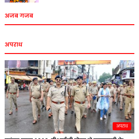
अजब गजब
अपराध
अपराध