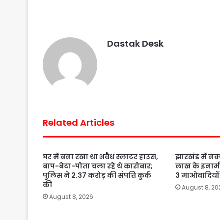
b
t
s
e
l
e
o
e
A
r
o
r
p
e
Dastak Desk
k
p
s
t
Related Articles
घर में बना रखा था अवैध स्लाटर हाउस,
झारखंड में नक्
बाप-बेटा-पोता चला रहे थे कारोबार;
लाख के इनाम
पुलिस ने 2.37 करोड़ की संपत्ति कुर्क
3 माओवादियों 
की
August 8, 20
August 8, 2026