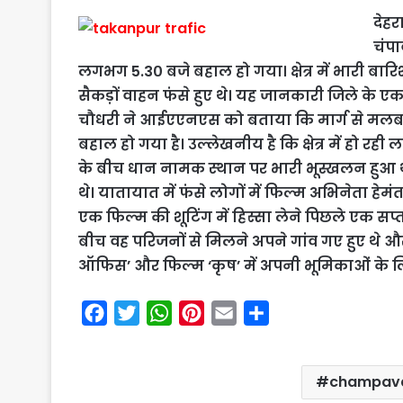
देहर
चंपा
लगभग 5.3० बजे बहाल हो गया। क्षेत्र में भारी बार
सैकड़ों वाहन फंसे हुए थे। यह जानकारी जिले के एक 
चौधरी ने आईएएनएस को बताया कि मार्ग से मलबा 
बहाल हो गया है। उल्लेखनीय है कि क्षेत्र में हो 
के बीच धान नामक स्थान पर भारी भूस्खलन हुआ 
थे। यातायात में फंसे लोगों में फिल्म अभिनेता हेमंत
एक फिल्म की शूटिंग में हिस्सा लेने पिछले एक सप्
बीच वह परिजनों से मिलने अपने गांव गए हुए थे 
ऑफिस’ और फिल्म ‘कृष’ में अपनी भूमिकाओं के लिए
F
T
W
P
E
S
a
w
h
i
m
h
c
i
a
n
a
a
champava
e
t
t
t
i
r