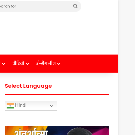
Search
for
ष
वीडियो
ई-मैगज़ीन
Select Language
Hindi