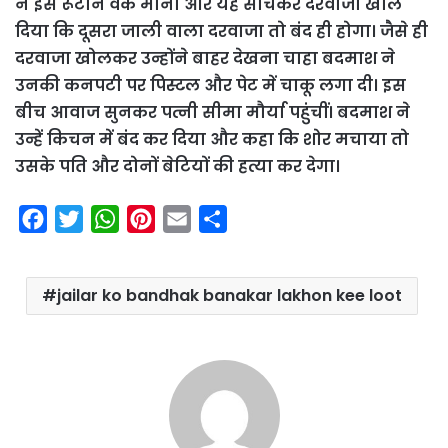
ने इसे रूटीन वर्क माना और यह सोचकर दरवाजा खोल
दिया कि दूसरा जाली वाला दरवाजा तो बंद ही होगा। जैसे ही
दरवाजा खोलकर उन्होंने बाहर देखना चाहा बदमाश ने
उनकी कनपटी पर पिस्टल और पेट में चाकू लगा दी। इस
बीच आवाज सुनकर पत्नी सीमा मौर्या पहुंचीं। बदमाश ने
उन्हें किचन में बंद कर दिया और कहा कि शोर मचाया तो
उसके पति और दोनों बेटियों की हत्या कर देगा।
F
T
W
P
E
S
a
w
h
i
m
h
c
i
a
n
a
a
jailar ko bandhak banakar lakhon kee loot
e
t
t
t
i
r
b
t
s
e
l
e
o
e
A
r
o
r
p
e
k
p
s
t