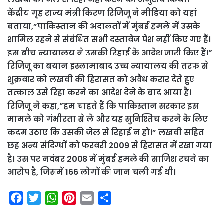
केंद्रीय गृह राज्य मंत्री किरण रिजिजू ने मीडिया को यहां
बताया,”पाकिस्तान की अदालतों में मुंबई हमले में उसके
शामिल रहने से संबंधित सभी दस्तावेज पेश नहीं किए गए हैं।
इस बीच न्यायालय ने उसकी रिहाई के आदेश जारी किए हैं।”
रिजिजू का बयान इस्लामाबाद उच्च न्यायालय की तरफ से
शुक्रवार को लखवी की हिरासत को अवैध करार देते हुए
तत्काल उसे रिहा करने का आदेश देने के बाद आया है।
रिजिजू ने कहा,”हम चाहते हैं कि पाकिस्तान सरकार इस
मामले को गंभीरता से ले और यह सुनिश्तिच करने के लिए
कदम उठाए कि उसकी जेल से रिहाई न हो।” लखवी सहित
छह अन्य संदिग्धों को फरवरी 2009 से हिरासत में रखा गया
है। उस पर नवंबर 2008 में मुंबई हमले की साजिश रचने का
आरोप है, जिसमें 166 लोगों की जान चली गई थी।
F
T
W
P
E
S
a
w
h
i
m
h