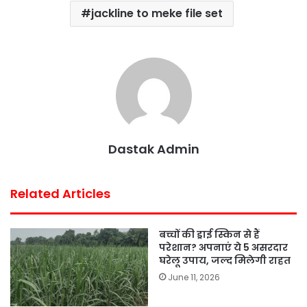
jackline to meke file set
e
t
t
t
i
r
b
t
s
e
l
e
o
e
A
r
o
r
p
e
k
p
s
t
Dastak Admin
Related Articles
बच्चों की ड्राई स्किन से हैं
परेशान? अपनाएं ये 5 असरदार
घरेलू उपाय, जल्द मिलेगी राहत
June 11, 2026