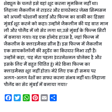
शेड्यूल के चलते इसे वहां शूट करना मुमकिन नहीं था।
लिहाजा जैकलीन ने राइटर और डायरेक्टर जेम्स सिम्पसन
को अपनी परेशानी बताई और फिल्म का बाकी का हिस्सा
मुंबई शूट करने को कहा। उन्होंने जैकलीन की यह बात मान
ली और पोलैंड में जो सेट लगा था,उसे मुंबई के फिल्म सिटी
में बनाया गया। यह एक हॉन्टेड हाउस है, जहां फिल्म में
जैकलीन के क्लाइमैक्स सीन हैं। इस फिल्म में जैकलीन
एक सायकॉलॉजी की स्टूडेंट का किरदार निभा रही हैं।
उन्होंने कहा, ‘यह मेरा पहला इंटरनेशनल प्रोजेक्ट है और
इसके लिए मैं बहुत चिंतित हूं। मेरे बिना फिल्म का
क्लाइमैक्स शूट नहीं होता। मेरे लिए एक ही समय पर
अलग-अलग देशों का सफर करना संभव नहीं था। लिहाजा
पौलेंड का सेट मुंबई में बनाया गया।’
F
T
W
P
E
S
a
w
h
i
m
h
c
i
a
n
a
a