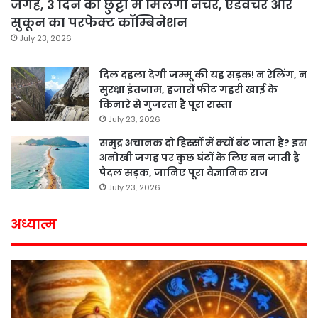
जगहें, 3 दिन की छुट्टी में मिलेगा नेचर, एडवेंचर और
सुकून का परफेक्ट कॉम्बिनेशन
July 23, 2026
दिल दहला देगी जम्मू की यह सड़क! न रेलिंग, न
सुरक्षा इंतजाम, हजारों फीट गहरी खाई के
किनारे से गुजरता है पूरा रास्ता
July 23, 2026
समुद्र अचानक दो हिस्सों में क्यों बंट जाता है? इस
अनोखी जगह पर कुछ घंटों के लिए बन जाती है
पैदल सड़क, जानिए पूरा वैज्ञानिक राज
July 23, 2026
अध्यात्म