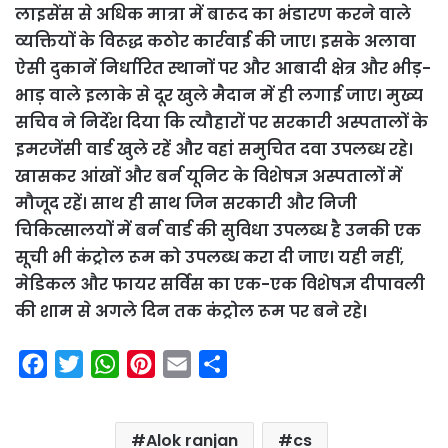
लाइसेंस से अधिक मात्रा में बारूद का भंडारण करने वाले
व्यक्तियों के विरूद्ध कठोर कार्रवाई की जाए। इसके अलावा
ऐसी दुकानें निर्धारित स्थानों पर और आबादी क्षेत्र और भीड़-
भाड़ वाले इलाके से दूर खुले मैदान में ही लगाई जाए।
मुख्य
सचिव ने निर्देश दिया कि त्यौहारों पर सरकारी अस्पतालों के
इमरजेंसी वार्ड खुले रहें और वहां समुचित दवा उपलब्ध रहे।
खासकर आंखों और बर्न यूनिट के विशेषज्ञ अस्पतालों में
मौजूद रहें। साथ ही साथ जिन सरकारी और निजी
चिकित्सालयों में बर्न वार्ड की सुविधा उपलब्ध है उनकी एक
सूची भी कंट्रोल रूम को उपलब्ध करा दी जाए। यही नहीं,
मेडिकल और फायर सर्विस का एक-एक विशेषज्ञ दीपावली
की शाम से अगले दिन तक कंट्रोल रूम पर बने रहे।
F
T
W
P
E
S
a
w
h
i
m
h
c
i
a
n
a
a
Alok ranjan
cs
e
t
t
t
i
r