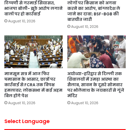
टिप्पणी से गरमाई सियासत,
लोगों पर किसान को अगवा
भाजपा बोली- झूठे आरोप लगाने
करने का आरोप, बांग्लादेश ले
वालों पर हो कार्रवाई
जाने का दावा; BSF-BGB की
बातचीत जारी
August 10, 2026
August 10, 2026
मानसून सत्र में आज फिर
अयोध्या-हरिद्वार से दिल्ली तक
घमासान के आसार, छात्रों पर
शिवालयों में उमड़ा आस्था का
कार्रवाई से FCRA तक विपक्ष
सैलाब, सावन के दूसरे सोमवार
हमलावर; लोकसभा में कई अहम
पर भोलेनाथ के जयकारों से गूंजे
बिल होंगे पेश
मंदिर
August 10, 2026
August 10, 2026
Select Language