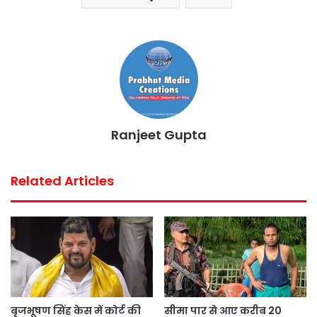
b
t
s
e
l
e
o
e
A
r
o
r
p
e
k
p
s
t
Ranjeet Gupta
Related Articles
बृजभूषण सिंह केस में कोर्ट की
सीमा पार से आए करीब 20