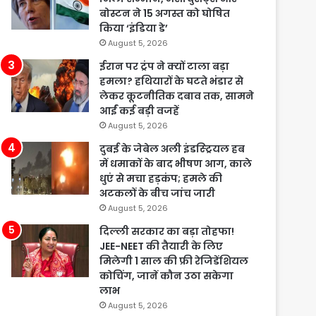
बोस्टन ने 15 अगस्त को घोषित
किया ‘इंडिया डे’
August 5, 2026
ईरान पर ट्रंप ने क्यों टाला बड़ा
हमला? हथियारों के घटते भंडार से
लेकर कूटनीतिक दबाव तक, सामने
आईं कई बड़ी वजहें
August 5, 2026
दुबई के जेबेल अली इंडस्ट्रियल हब
में धमाकों के बाद भीषण आग, काले
धुएं से मचा हड़कंप; हमले की
अटकलों के बीच जांच जारी
August 5, 2026
दिल्ली सरकार का बड़ा तोहफा!
JEE-NEET की तैयारी के लिए
मिलेगी 1 साल की फ्री रेजिडेंशियल
कोचिंग, जानें कौन उठा सकेगा
लाभ
August 5, 2026