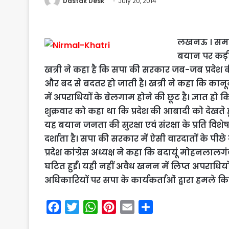
Dastak Desk
July 20, 2014
लखनऊ । समाजव
बयान पर कड़ी प्
खत्री ने कहा है कि सपा की सरकार जब-जब प्रदेश क
और बद से बदतर हो जाती है। खत्री ने कहा कि कानू
में अपराधियों के बेलगाम होने की छूट है। ज्ञात हो क
शुक्रवार को कहा था कि प्रदेश की आबादी को देखते ह
यह बयान जनता की सुरक्षा एवं संरक्षा के प्रति वि
दर्शाता है। सपा की सरकार में ऐसी वारदातों के पीछ
प्रदेश कांग्रेस अध्यक्ष ने कहा कि बदायूं मोहनल
घटित हुईं। यही नहीं अवैध खनन में लिप्त अपराधिय
अधिकारियों पर सपा के कार्यकर्ताओं द्वारा हमले 
F
T
W
P
E
S
a
w
h
i
m
h