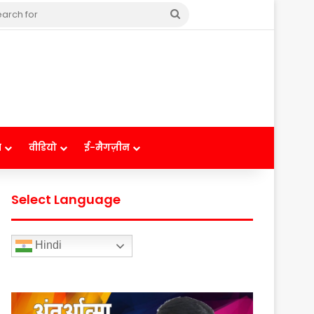
Search
for
ष
वीडियो
ई-मैगज़ीन
Select Language
Hindi