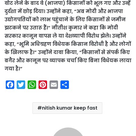
वोट लेने के बाद वे (भाजपा) किसानों को भूल गए और उन्हें
दुर्दशा में छोड़ दिया। उन्होंने कहा, “अब मोदी और भाजपा
उद्योगपतियों को लाभ पहुंचाने के लिए किसानों से जमीन
झटकने पर उतारू हैं।” नीतीश कुमार ने कहा कि मोदी
सरकार कानून वापस ले या देशव्यापी विरोध झेले। उन्होंने
कहा, “भूमि अधिग्रहण विधेयक किसान विरोधी है और लोगों
के खिलाफ है।” उन्होंने दावा किया, “किसानों से संपर्क किए
बगैर और कानून पर व्यापक चर्चा किए बिना विधेयक लाया
गया है।”
F
T
W
P
E
S
a
w
h
i
m
h
c
i
a
n
a
a
nitish kumar keep fast
e
t
t
t
i
r
b
t
s
e
l
e
o
e
A
r
o
r
p
e