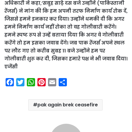
अधिकारी ने कहा,‘सबुह साढ़े दस बजे उन्होंने (पाकिस्तानी
रेंजर्स) ने मांग की कि हम अपनी तरफ निर्माण कार्य रोक दें,
जिससे हमने इनकार कर दिया। उन्होंने धमकी दी कि अगर
हमने निर्माण कार्य नहीं रोका तो वह गोलीबारी करेंगे।
हमने स्पष्ट रूप से उन्हें बताया दिया कि अगर वे गोलीबारी
करेंगे तो हम इसका जवाब देंगे। जब पाक रेंजर्स अपने स्थल
पर लौट गए तो करीब सुबह 11 बजे उन्होंने हम पर
गोलीबारी शुरू कर दी, जिसका हमारे पक्ष ने भी जवाब दिया।
एजेंसी
F
T
W
P
E
S
a
w
h
i
m
h
c
i
a
n
a
a
pak again brek ceasefire
e
t
t
t
i
r
b
t
s
e
l
e
o
e
A
r
o
r
p
e