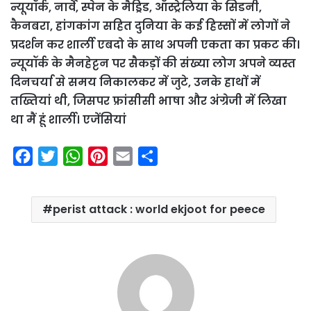
न्यूयॉर्क, नार्वे, स्पेन के मैड्रिड, ऑस्ट्रेलिया के सिडनी,
कैनबरा, हांगकांग सहित दुनिया के कई हिस्सों में लोगों ने
प्रदर्शन कर शार्ली एबदो के साथ अपनी एकता का प्रकट की।
न्यूयॉर्क के मैनहेट्टन पर सैकड़ों की संख्या लोग अपने व्यस्त
दिनचर्या से समय निकालकर में जुटे, उनके हाथों में
तख्तियां थी, जिसपर फ्रांसीसी भाषा और अंग्रेजी में लिखा
था मैं हूं शार्ली। एजेंसियां
F
T
W
P
E
S
a
w
h
i
m
h
c
i
a
n
a
a
perist attack : world ekjoot for peece
e
t
t
t
i
r
b
t
s
e
l
e
o
e
A
r
o
r
p
e
k
p
s