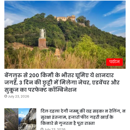
पर्यटन
बेंगलुरु से 200 किमी के भीतर घूमिए ये शानदार
जगहें, 3 दिन की छुट्टी में मिलेगा नेचर, एडवेंचर और
सुकून का परफेक्ट कॉम्बिनेशन
July 23, 2026
दिल दहला देगी जम्मू की यह सड़क! न रेलिंग, न
सुरक्षा इंतजाम, हजारों फीट गहरी खाई के
किनारे से गुजरता है पूरा रास्ता
July 23, 2026